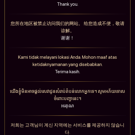
Thank you.
您所在地区被禁止访问我们的网站。 给您造成不便，敬请
谅解。
谢谢！
Kami tidak melayani lokasi Anda. Mohon maaf atas
ketidaknyamanan yang disebabkan.
Terima kasih.
យើងខ្ញុំមិនអាចផ្តល់សេវាជូនសំរាប់តំបន់លោកអ្នកទេ។ សូមអភ័យទោស
ចំពោះបញ្ហានេះ។
អរគុណ
저희는 고객님이 계신 지역에는 서비스를 제공하지 않습니
다.