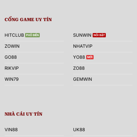
CỔNG GAME UY TÍN
HITCLUB
SUNWIN
ZOWIN
NHATVIP
GO88
YO88
RIKVIP
ZO88
WIN79
GEMWIN
NHÀ CÁI UY TÍN
VIN88
UK88