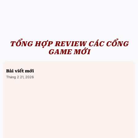
TỔNG HỢP REVIEW CÁC CỔNG
GAME MỚI
Bài viết mới
Tháng 2 21, 2026