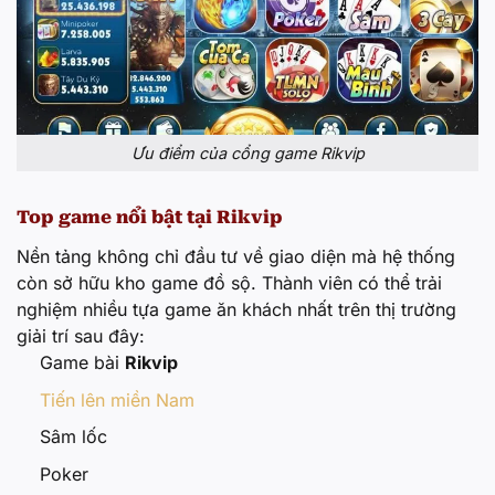
Ưu điểm của cổng game Rikvip
Top game nổi bật tại Rikvip
Nền tảng không chỉ đầu tư về giao diện mà hệ thống
còn sở hữu kho game đồ sộ. Thành viên có thể trải
nghiệm nhiều tựa game ăn khách nhất trên thị trường
giải trí sau đây:
Game bài
Rikvip
Tiến lên miền Nam
Sâm lốc
Poker