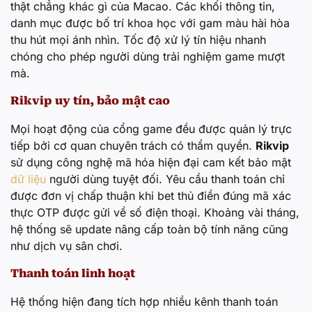
thật chẳng khác gì của Macao. Các khối thông tin,
danh mục được bố trí khoa học với gam màu hài hòa
thu hút mọi ánh nhìn. Tốc độ xử lý tín hiệu nhanh
chóng cho phép người dùng trải nghiệm game mượt
mà.
Rikvip uy tín, bảo mật cao
Mọi hoạt động của cổng game đều được quản lý trực
tiếp bởi cơ quan chuyên trách có thẩm quyền.
Rikvip
sử dụng công nghệ mã hóa hiện đại cam kết bảo mật
dữ liệu
người dùng tuyệt đối. Yêu cầu thanh toán chỉ
được đơn vị chấp thuận khi bet thủ điền đúng mã xác
thực OTP được gửi về số điện thoại. Khoảng vài tháng,
hệ thống sẽ update nâng cấp toàn bộ tính năng cũng
như dịch vụ sân chơi.
Thanh toán linh hoạt
Hệ thống hiện đang tích hợp nhiều kênh thanh toán