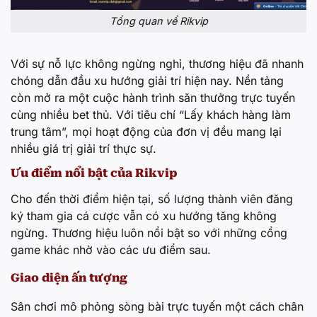
Tổng quan về Rikvip
Với sự nỗ lực không ngừng nghỉ, thương hiệu đã nhanh
chóng dẫn đầu xu hướng giải trí hiện nay. Nền tảng
còn mở ra một cuộc hành trình săn thưởng trực tuyến
cùng nhiều bet thủ. Với tiêu chí “Lấy khách hàng làm
trung tâm”, mọi hoạt động của đơn vị đều mang lại
nhiều giá trị giải trí thực sự.
Ưu điểm nổi bật của Rikvip
Cho đến thời điểm hiện tại, số lượng thành viên đăng
ký tham gia cá cược vẫn có xu hướng tăng không
ngừng. Thương hiệu luôn nổi bật so với những cổng
game khác nhờ vào các ưu điểm sau.
Giao diện ấn tượng
Sân chơi mô phỏng sòng bài trực tuyến một cách chân