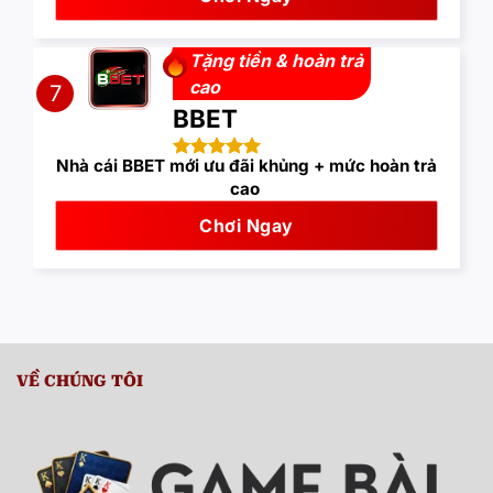
Tặng tiền & hoàn trả
cao
7
BBET
Nhà cái BBET mới ưu đãi khủng + mức hoàn trả
cao
Chơi Ngay
VỀ CHÚNG TÔI