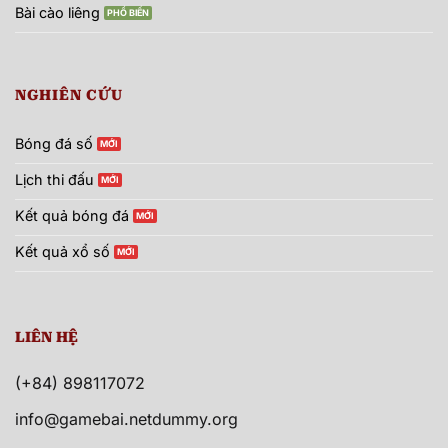
Bài cào liêng
NGHIÊN CỨU
Bóng đá số
Lịch thi đấu
Kết quả bóng đá
Kết quả xổ số
LIÊN HỆ
(+84) 898117072
info@gamebai.netdummy.org