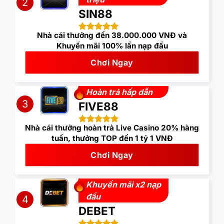
2
SIN88
Nhà cái thưởng đến 38.000.000 VNĐ và
Khuyến mãi 100% lần nạp đầu
Chơi Ngay
Hoàn trả hấp dẫn
3
FIVE88
Nhà cái thưởng hoàn trả Live Casino 20% hàng
tuần, thưởng TOP đến 1 tỷ 1 VNĐ
Chơi Ngay
Khuyến mãi x2 nạp
đầu
4
DEBET