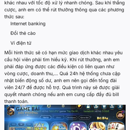
khác nhau với tốc độ xử lý nhanh chóng. Sau khi thắng
cược, anh em có thể rút thưởng thông qua các phương
thức sau:
Internet banking
Đổi thẻ cào
Ví điện tử
Mỗi hình thức sẽ có hạn mức giao dịch khác nhau yêu
cầu hội viên phải tìm hiểu kỹ. Khi rút thưởng, anh em
phải đáp ứng được các điều kiện có liên quan như
vòng cược, doanh thu,… Quá 24h hệ thống chưa cập
nhật biến động số dư, anh em nên gọi đến tổng đài
viên 24/7 để được hỗ trợ. Quá trình này sẽ được giải
quyết nhanh chóng nếu anh em cung cấp đầy đủ bill
thanh toán.