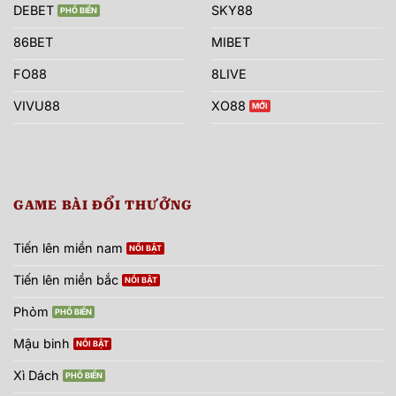
DEBET
SKY88
86BET
MIBET
FO88
8LIVE
VIVU88
XO88
GAME BÀI ĐỔI THƯỞNG
Tiến lên miền nam
Tiến lên miền bắc
Phỏm
Mậu binh
Xì Dách