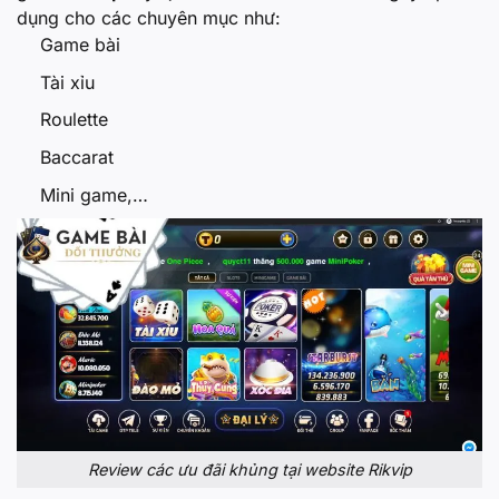
dụng cho các chuyên mục như:
Game bài
Tài xỉu
Roulette
Baccarat
Mini game,…
Review các ưu đãi khủng tại website Rikvip