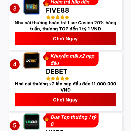
Hoàn trả hấp dẫn
3
FIVE88
Nhà cái thưởng hoàn trả Live Casino 20% hàng
tuần, thưởng TOP đến 1 tỷ 1 VNĐ
Chơi Ngay
Khuyến mãi x2 nạp
đầu
4
DEBET
Nhà cái thưởng x2 lần nạp đầu đến 11.000.000
VNĐ
Chơi Ngay
Đua Top thưởng 1 tỷ
8
5