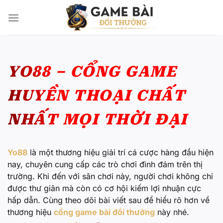
Bỏ
qua
nội
dung
YO88 – CỔNG GAME
HUYỀN THOẠI CHẤT
NHẤT MỌI THỜI ĐẠI
Yo88
là một thương hiệu giải trí cá cược hàng đầu hiện
nay, chuyên cung cấp các trò chơi đình đám trên thị
trường. Khi đến với sân chơi này, người chơi không chỉ
được thư giãn mà còn có cơ hội kiếm lợi nhuận cực
hấp dẫn. Cùng theo dõi bài viết sau để hiểu rõ hơn về
thương hiệu
cổng game bài đổi thưởng
này nhé.