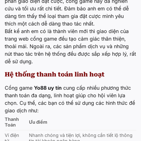
phần giao diện đặt cược, cổng game này đã nghiên
cứu và tối ưu rất chi tiết. Đảm bảo anh em có thể dễ
dàng tìm thấy thể loại tham gia đặt cược mình yêu
thích một cách dễ dàng thao tác nhất.
Bất kể anh em có là thành viên mới thì giao diện của
trang web cổng game đều tạo cảm giác thân thiện,
thoải mái. Ngoài ra, các sản phẩm dịch vụ và những
nút thao tác trên hệ thống đều được sắp xếp hợp lý, rất
dễ sử dụng.
Hệ thống thanh toán linh hoạt
Cổng game
Yo88 uy tín
cung cấp nhiều phương thức
thanh toán đa dạng, linh hoạt giúp cho hội viên lựa
chọn. Cụ thể, các bạn có thể sử dụng các hình thức để
giao dịch như:
Thanh
Ưu điểm
Toán
Ví điện
Nhanh chóng và tiện lợi, không cần tiết lộ thông
tử
tin tài khoản ngân hàng