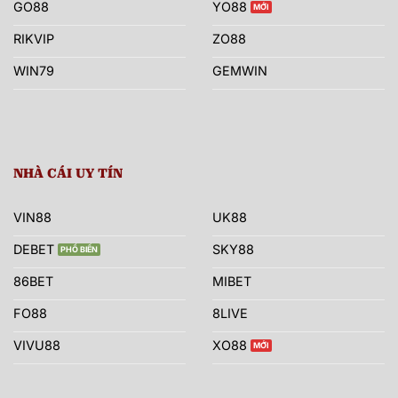
GO88
YO88
RIKVIP
ZO88
WIN79
GEMWIN
NHÀ CÁI UY TÍN
VIN88
UK88
DEBET
SKY88
86BET
MIBET
FO88
8LIVE
VIVU88
XO88