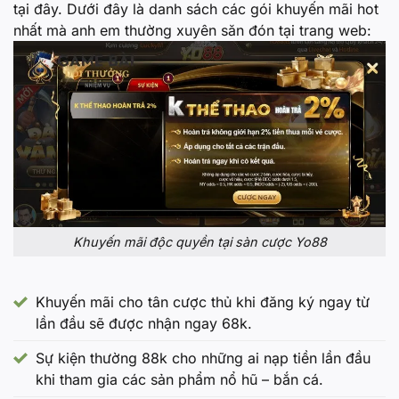
tại đây. Dưới đây là danh sách các gói khuyến mãi hot
nhất mà anh em thường xuyên săn đón tại trang web:
Khuyến mãi độc quyền tại sàn cược Yo88
Khuyến mãi cho tân cược thủ khi đăng ký ngay từ
lần đầu sẽ được nhận ngay 68k.
Sự kiện thường 88k cho những ai nạp tiền lần đầu
khi tham gia các sản phẩm nổ hũ – bắn cá.