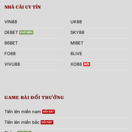
NHÀ CÁI UY TÍN
VIN88
UK88
DEBET
SKY88
86BET
MIBET
FO88
8LIVE
VIVU88
XO88
GAME BÀI ĐỔI THƯỞNG
Tiến lên miền nam
Tiến lên miền bắc