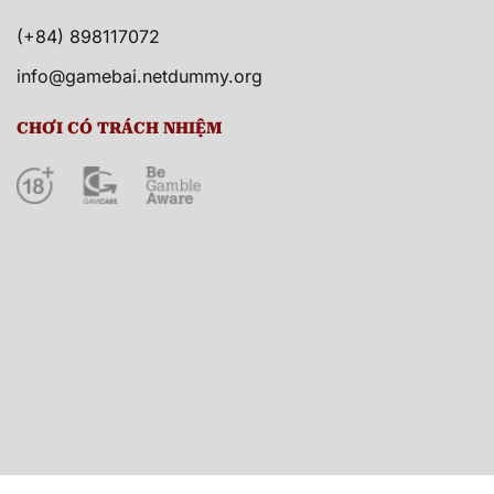
(+84) 898117072
info@gamebai.netdummy.org
CHƠI CÓ TRÁCH NHIỆM