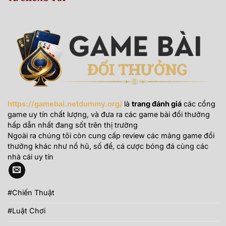
https://gamebai.netdummy.org/
là
trang đánh giá
các cổng
game uy tín chất lượng, và đưa ra các game bài đổi thưởng
hấp dẫn nhất đang sốt trên thị trường
Ngoài ra chúng tôi còn cung cấp review các mảng game đổi
thưởng khác như nổ hũ, số đề, cá cược bóng đá cùng các
nhà cái uy tín
#Chiến Thuật
#Luật Chơi