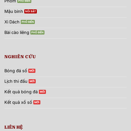
Phỏm
Mậu binh
Xì Dách
Bài cào liêng
NGHIÊN CỨU
Bóng đá số
Lịch thi đấu
Kết quả bóng đá
Kết quả xổ số
LIÊN HỆ