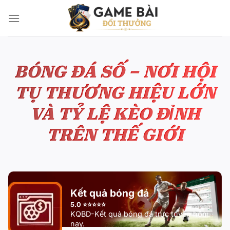
Bỏ
qua
nội
dung
BÓNG ĐÁ SỐ – NƠI HỘI
TỤ THƯƠNG HIỆU LỚN
VÀ TỶ LỆ KÈO ĐỈNH
TRÊN THẾ GIỚI
Kết quả bóng đá
5.0 ⭐⭐⭐⭐⭐
KQBD-Kết quả bóng đá trực tuyến hôm
nay.