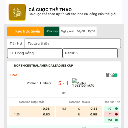
CÁ CƯỢC THỂ THAO
Cá cược thể thao uy tín với các nhà cái đẳng cấp thế giới.
Kèo trực tuyến
Hôm nay
Ngày mai
09/08
10/08
Trận Hot
Tất cả giải đấu
TL Hồng Kông
Bet365
NORTH CENTRAL AMERICA LEAGUES CUP
Live
5
1
-
Portland Timbers
Puebla
81
'
Toàn trận-Cược chấp
Toàn trận--tài/Xỉu
Toàn trận-1x2
0.98
6.5
O
0.83
1.01
1.25
0.83
U
0.98
41
151