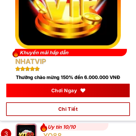
Khuyến mãi hấp dẫn
NHATVIP
Thưởng chào mừng 150% đến 6.000.000 VNĐ
Chơi Ngay
Chi Tiết
Uy tín 10/10
3
YO88