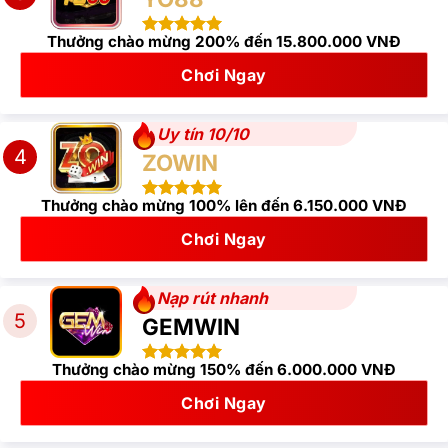
Thưởng chào mừng 200% đến 15.800.000 VNĐ
Chơi Ngay
Uy tín 10/10
4
ZOWIN
Thưởng chào mừng 100% lên đến 6.150.000 VNĐ
Chơi Ngay
Nạp rút nhanh
5
GEMWIN
Thưởng chào mừng 150% đến 6.000.000 VNĐ
Chơi Ngay