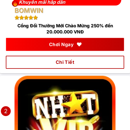
Khuyến mãi hấp dẫn
BOMWIN
Cổng Đổi Thưởng Mới Chào Mừng 250% đến
20.000.000 VNĐ
Chơi Ngay
Chi Tiết
2