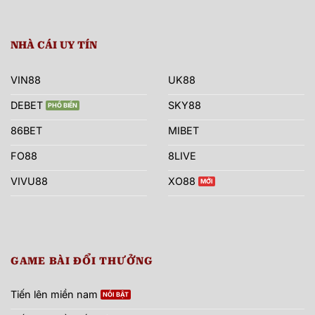
NHÀ CÁI UY TÍN
VIN88
UK88
DEBET
SKY88
86BET
MIBET
FO88
8LIVE
VIVU88
XO88
GAME BÀI ĐỔI THƯỞNG
Tiến lên miền nam