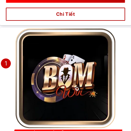
Chi Tiết
1