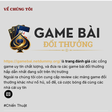
VỀ CHÚNG TÔI
https://gamebai.netdummy.org/
là
trang đánh giá
các cổng
game uy tín chất lượng, và đưa ra các game bài đổi thưởng
hấp dẫn nhất đang sốt trên thị trường
Ngoài ra chúng tôi còn cung cấp review các mảng game đổi
thưởng khác như nổ hũ, số đề, cá cược bóng đá cùng các
nhà cái uy tín
#Chiến Thuật