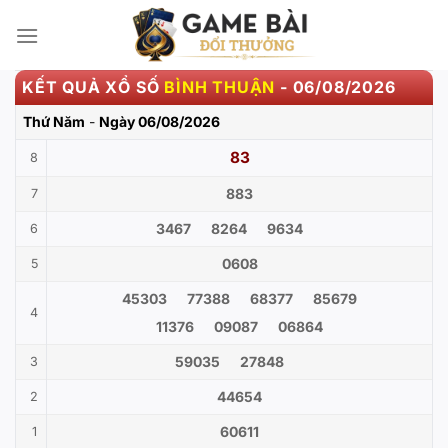
Bỏ
qua
nội
dung
KẾT QUẢ XỔ SỐ
BÌNH THUẬN
-
06/08/2026
Thứ Năm
-
Ngày
06/08/2026
83
8
883
7
3467
8264
9634
6
0608
5
45303
77388
68377
85679
4
11376
09087
06864
59035
27848
3
44654
2
60611
1