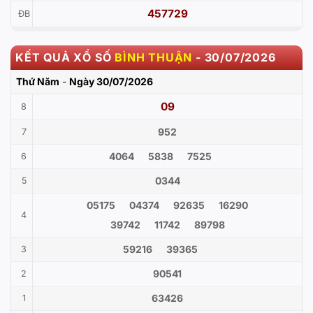
457729
ĐB
KẾT QUẢ XỔ SỐ
BÌNH THUẬN
-
30/07/2026
Thứ Năm
-
Ngày
30/07/2026
09
8
952
7
4064
5838
7525
6
0344
5
05175
04374
92635
16290
4
39742
11742
89798
59216
39365
3
90541
2
63426
1