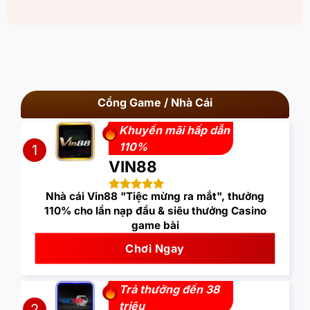
Cổng Game / Nhà Cái
Khuyến mãi hấp dẫn
110%
1
VIN88
Nhà cái Vin88 "Tiệc mừng ra mắt", thưởng
110% cho lần nạp đầu & siêu thưởng Casino
game bài
Chơi Ngay
Trả thưởng đến 38
triệu
2