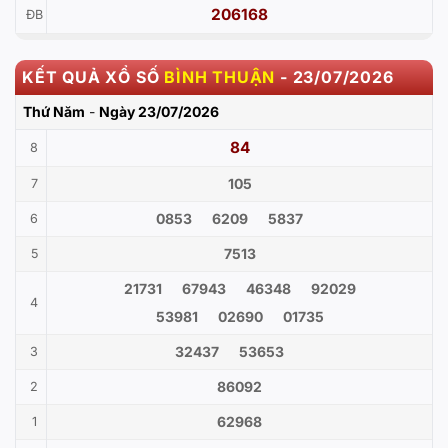
206168
ĐB
KẾT QUẢ XỔ SỐ
BÌNH THUẬN
-
23/07/2026
Thứ Năm
-
Ngày
23/07/2026
84
8
105
7
0853
6209
5837
6
7513
5
21731
67943
46348
92029
4
53981
02690
01735
32437
53653
3
86092
2
62968
1