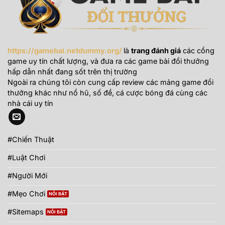
https://gamebai.netdummy.org/
là
trang đánh giá
các cổng
game uy tín chất lượng, và đưa ra các game bài đổi thưởng
hấp dẫn nhất đang sốt trên thị trường
Ngoài ra chúng tôi còn cung cấp review các mảng game đổi
thưởng khác như nổ hũ, số đề, cá cược bóng đá cùng các
nhà cái uy tín
#Chiến Thuật
#Luật Chơi
#Người Mới
#Mẹo Chơi
#Sitemaps