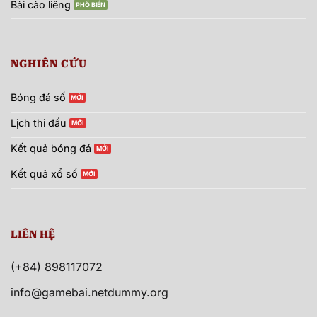
Bài cào liêng
NGHIÊN CỨU
Bóng đá số
Lịch thi đấu
Kết quả bóng đá
Kết quả xổ số
LIÊN HỆ
(+84) 898117072
info@gamebai.netdummy.org