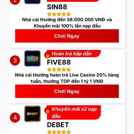
SIN88
Nhà cái thưởng đến 38.000.000 VNĐ và
Khuyến mãi 100% lần nạp đầu
Chơi Ngay
Hoàn trả hấp dẫn
3
FIVE88
Nhà cái thưởng hoàn trả Live Casino 20% hàng
tuần, thưởng TOP đến 1 tỷ 1 VNĐ
Chơi Ngay
Khuyến mãi x2 nạp
đầu
4
DEBET