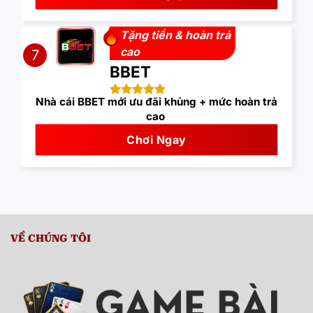
Tặng tiền & hoàn trả
cao
7
BBET
Nhà cái BBET mới ưu đãi khủng + mức hoàn trả
cao
Chơi Ngay
VỀ CHÚNG TÔI