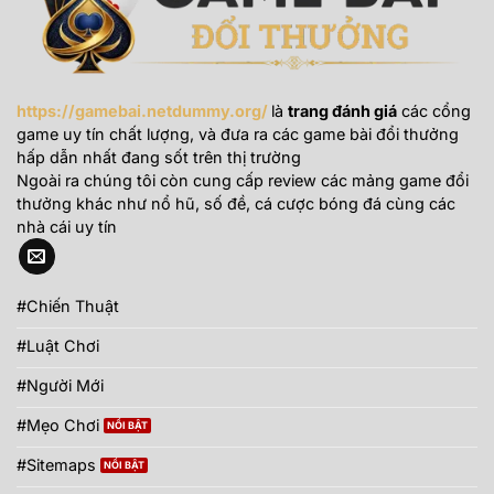
https://gamebai.netdummy.org/
là
trang đánh giá
các cổng
game uy tín chất lượng, và đưa ra các game bài đổi thưởng
hấp dẫn nhất đang sốt trên thị trường
Ngoài ra chúng tôi còn cung cấp review các mảng game đổi
thưởng khác như nổ hũ, số đề, cá cược bóng đá cùng các
nhà cái uy tín
#Chiến Thuật
#Luật Chơi
#Người Mới
#Mẹo Chơi
#Sitemaps