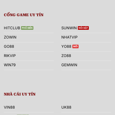
CỔNG GAME UY TÍN
HITCLUB
SUNWIN
ZOWIN
NHATVIP
GO88
YO88
RIKVIP
ZO88
WIN79
GEMWIN
NHÀ CÁI UY TÍN
VIN88
UK88