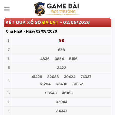
Bỏ
qua
nội
dung
KẾT QUẢ XỔ SỐ
ĐÀ LẠT
-
02/08/2026
Chủ Nhật
-
Ngày
02/08/2026
98
8
658
7
4836
0854
5156
6
3422
5
41428
82088
30424
74337
4
51294
62436
81852
98543
46168
3
02044
2
34341
1