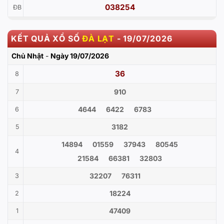
038254
ĐB
KẾT QUẢ XỔ SỐ
ĐÀ LẠT
-
19/07/2026
Chủ Nhật
-
Ngày
19/07/2026
36
8
910
7
4644
6422
6783
6
3182
5
14894
01559
37943
80545
4
21584
66381
32803
32207
76311
3
18224
2
47409
1