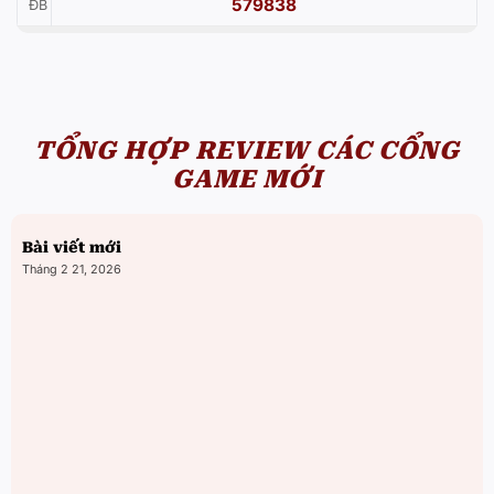
579838
ĐB
TỔNG HỢP REVIEW CÁC CỔNG
GAME MỚI
Bài viết mới
Tháng 2 21, 2026