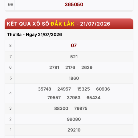
365050
ĐB
KẾT QUẢ XỔ SỐ
ĐẮK LẮK
-
21/07/2026
Thứ Ba
-
Ngày
21/07/2026
07
8
521
7
2781
2176
2629
6
1860
5
35748
24957
15325
60936
4
79557
37963
65434
88300
79975
3
99080
2
29210
1