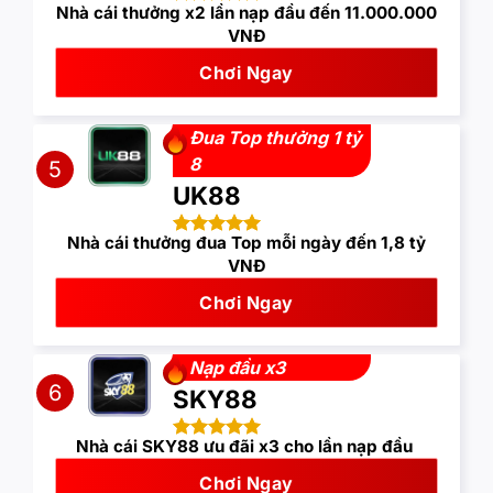
Nhà cái thưởng x2 lần nạp đầu đến 11.000.000
VNĐ
Chơi Ngay
Đua Top thưởng 1 tỷ
8
5
UK88
Nhà cái thưởng đua Top mỗi ngày đến 1,8 tỷ
VNĐ
Chơi Ngay
Nạp đầu x3
6
SKY88
Nhà cái SKY88 ưu đãi x3 cho lần nạp đầu
Chơi Ngay