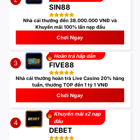
SIN88
Nhà cái thưởng đến 38.000.000 VNĐ và
Khuyến mãi 100% lần nạp đầu
Chơi Ngay
Hoàn trả hấp dẫn
3
FIVE88
Nhà cái thưởng hoàn trả Live Casino 20% hàng
tuần, thưởng TOP đến 1 tỷ 1 VNĐ
Chơi Ngay
Khuyến mãi x2 nạp
đầu
4
DEBET