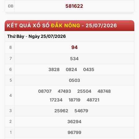
581622
ĐB
KẾT QUẢ XỔ SỐ
ĐẮK NÔNG
-
25/07/2026
Thứ Bảy
-
Ngày
25/07/2026
94
8
534
7
3828
0824
0435
6
0503
5
08707
47493
25504
48748
4
17234
18719
48721
25962
54679
3
36294
2
96799
1