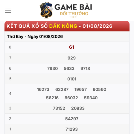
Bỏ
qua
nội
dung
KẾT QUẢ XỔ SỐ
ĐẮK NÔNG
-
01/08/2026
Thứ Bảy
-
Ngày
01/08/2026
61
8
929
7
7930
5633
9718
6
0101
5
16273
62287
19657
90560
4
56216
86032
59340
73152
20833
3
54297
2
71293
1