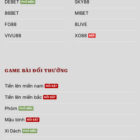
DEBET
SKY88
86BET
MIBET
FO88
8LIVE
VIVU88
XO88
GAME BÀI ĐỔI THƯỞNG
Tiến lên miền nam
Tiến lên miền bắc
Phỏm
Mậu binh
Xì Dách