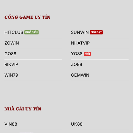
CỔNG GAME UY TÍN
HITCLUB
SUNWIN
ZOWIN
NHATVIP
GO88
YO88
RIKVIP
ZO88
WIN79
GEMWIN
NHÀ CÁI UY TÍN
VIN88
UK88