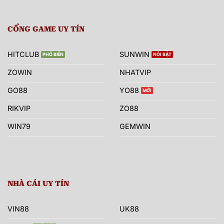
CỔNG GAME UY TÍN
HITCLUB
SUNWIN
ZOWIN
NHATVIP
GO88
YO88
RIKVIP
ZO88
WIN79
GEMWIN
NHÀ CÁI UY TÍN
VIN88
UK88