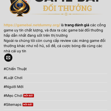
https://gamebai.netdummy.org/
là
trang đánh giá
các cổng
game uy tín chất lượng, và đưa ra các game bài đổi thưởng
hấp dẫn nhất đang sốt trên thị trường
Ngoài ra chúng tôi còn cung cấp review các mảng game đổi
thưởng khác như nổ hũ, số đề, cá cược bóng đá cùng các
nhà cái uy tín
#Chiến Thuật
#Luật Chơi
#Người Mới
#Mẹo Chơi
#Sitemaps