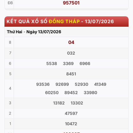
957501
ĐB
KẾT QUẢ XỔ SỐ
ĐỒNG THÁP
-
13/07/2026
Thứ Hai
-
Ngày
13/07/2026
04
8
032
7
5538
3369
6966
6
8451
5
93536
92699
52930
41349
4
60250
89452
33980
13182
13302
3
47597
2
10472
1