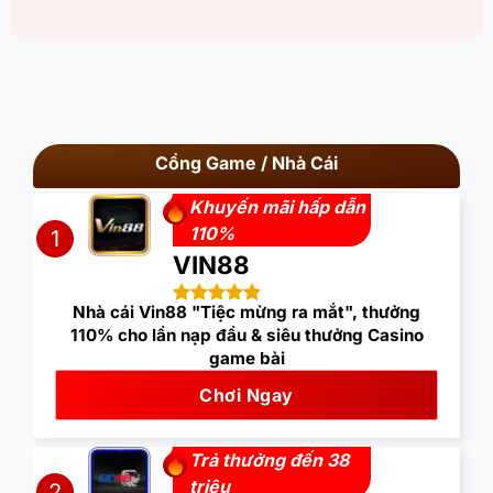
Cổng Game / Nhà Cái
Khuyến mãi hấp dẫn
110%
1
VIN88
Nhà cái Vin88 "Tiệc mừng ra mắt", thưởng
110% cho lần nạp đầu & siêu thưởng Casino
game bài
Chơi Ngay
Trả thưởng đến 38
triệu
2