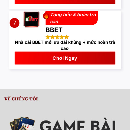
Tặng tiền & hoàn trả
cao
7
BBET
Nhà cái BBET mới ưu đãi khủng + mức hoàn trả
cao
Chơi Ngay
VỀ CHÚNG TÔI