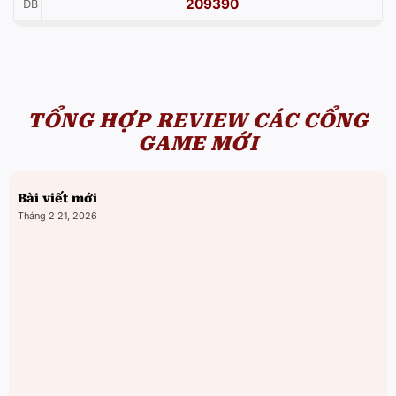
209390
ĐB
TỔNG HỢP REVIEW CÁC CỔNG
GAME MỚI
Bài viết mới
Tháng 2 21, 2026