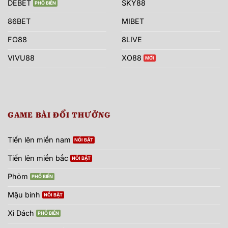
DEBET
SKY88
86BET
MIBET
FO88
8LIVE
VIVU88
XO88
GAME BÀI ĐỔI THƯỞNG
Tiến lên miền nam
Tiến lên miền bắc
Phỏm
Mậu binh
Xì Dách