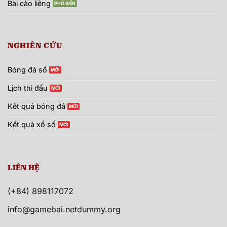
Bài cào liêng
NGHIÊN CỨU
Bóng đá số
Lịch thi đấu
Kết quả bóng đá
Kết quả xổ số
LIÊN HỆ
(+84) 898117072
info@gamebai.netdummy.org