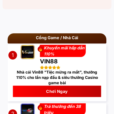
Cổng Game / Nhà Cái
Khuyến mãi hấp dẫn
110%
1
VIN88
Nhà cái Vin88 "Tiệc mừng ra mắt", thưởng
110% cho lần nạp đầu & siêu thưởng Casino
game bài
Chơi Ngay
Trả thưởng đến 38
triệu
2