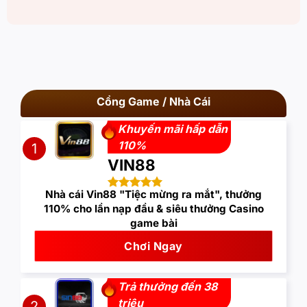
Cổng Game / Nhà Cái
Khuyến mãi hấp dẫn
110%
1
VIN88
Nhà cái Vin88 "Tiệc mừng ra mắt", thưởng
110% cho lần nạp đầu & siêu thưởng Casino
game bài
Chơi Ngay
Trả thưởng đến 38
triệu
2