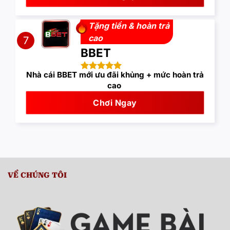
Tặng tiền & hoàn trả
cao
7
BBET
Nhà cái BBET mới ưu đãi khủng + mức hoàn trả
cao
Chơi Ngay
VỀ CHÚNG TÔI