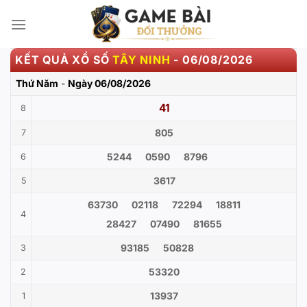
Bỏ
qua
nội
dung
KẾT QUẢ XỔ SỐ
TÂY NINH
-
06/08/2026
Thứ Năm
-
Ngày
06/08/2026
41
8
805
7
5244
0590
8796
6
3617
5
63730
02118
72294
18811
4
28427
07490
81655
93185
50828
3
53320
2
13937
1