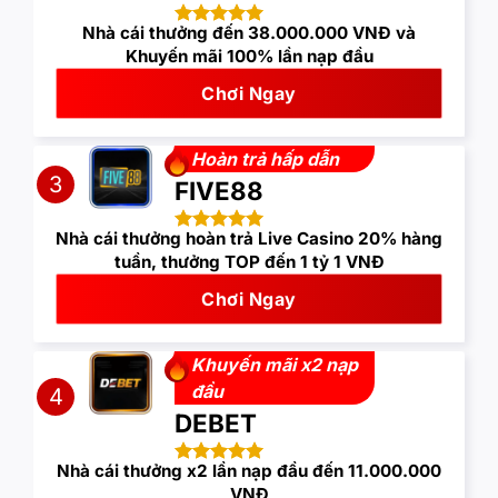
Nhà cái thưởng đến 38.000.000 VNĐ và
Khuyến mãi 100% lần nạp đầu
Chơi Ngay
Hoàn trả hấp dẫn
3
FIVE88
Nhà cái thưởng hoàn trả Live Casino 20% hàng
tuần, thưởng TOP đến 1 tỷ 1 VNĐ
Chơi Ngay
Khuyến mãi x2 nạp
đầu
4
DEBET
Nhà cái thưởng x2 lần nạp đầu đến 11.000.000
VNĐ