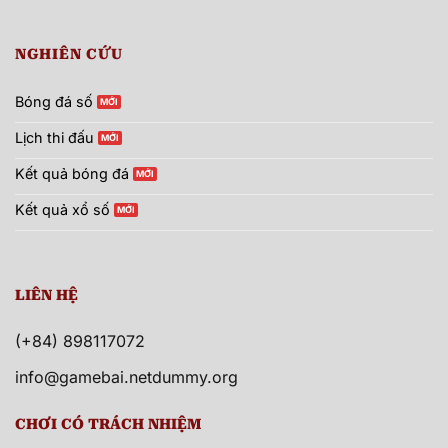
NGHIÊN CỨU
Bóng đá số
Lịch thi đấu
Kết quả bóng đá
Kết quả xổ số
LIÊN HỆ
(+84) 898117072
info@gamebai.netdummy.org
CHƠI CÓ TRÁCH NHIỆM