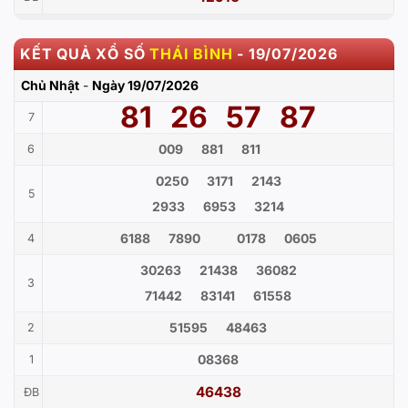
KẾT QUẢ XỔ SỐ
THÁI BÌNH
-
19/07/2026
Chủ Nhật
-
Ngày
19/07/2026
81
26
57
87
7
009
881
811
6
0250
3171
2143
5
2933
6953
3214
6188
7890
0178
0605
4
30263
21438
36082
3
71442
83141
61558
51595
48463
2
08368
1
46438
ĐB