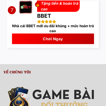
Tặng tiền & hoàn trả
cao
7
BBET
Nhà cái BBET mới ưu đãi khủng + mức hoàn trả
cao
Chơi Ngay
VỀ CHÚNG TÔI