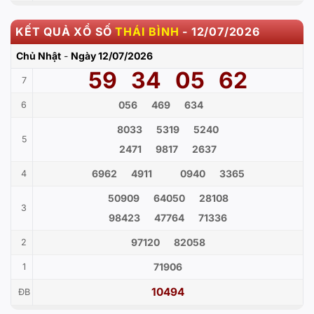
KẾT QUẢ XỔ SỐ
THÁI BÌNH
-
12/07/2026
Chủ Nhật
-
Ngày
12/07/2026
59
34
05
62
7
056
469
634
6
8033
5319
5240
5
2471
9817
2637
6962
4911
0940
3365
4
50909
64050
28108
3
98423
47764
71336
97120
82058
2
71906
1
10494
ĐB