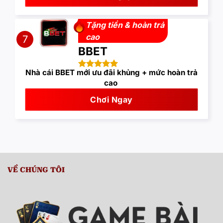
Tặng tiền & hoàn trả
cao
7
BBET
Nhà cái BBET mới ưu đãi khủng + mức hoàn trả
cao
Chơi Ngay
VỀ CHÚNG TÔI