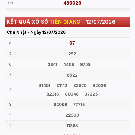
486026
ĐB
KẾT QUẢ XỔ SỐ
TIỀN GIANG
-
12/07/2026
Chủ Nhật
-
Ngày
12/07/2026
07
8
252
7
3841
4469
9759
6
6522
5
91401
31112
32870
82026
4
82316
80048
37225
62096
77715
3
22368
2
11865
1