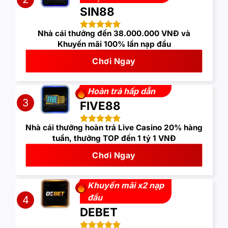
SIN88
Nhà cái thưởng đến 38.000.000 VNĐ và
Khuyến mãi 100% lần nạp đầu
Chơi Ngay
Hoàn trả hấp dẫn
3
FIVE88
Nhà cái thưởng hoàn trả Live Casino 20% hàng
tuần, thưởng TOP đến 1 tỷ 1 VNĐ
Chơi Ngay
Khuyến mãi x2 nạp
đầu
4
DEBET