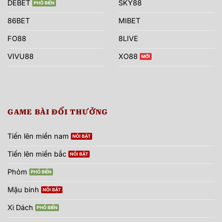
DEBET
SKY88
86BET
MIBET
FO88
8LIVE
VIVU88
XO88
GAME BÀI ĐỔI THƯỞNG
Tiến lên miền nam
Tiến lên miền bắc
Phỏm
Mậu binh
Xì Dách