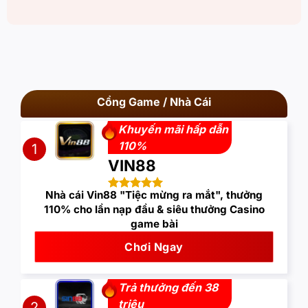
Cổng Game / Nhà Cái
Khuyến mãi hấp dẫn
110%
1
VIN88
Nhà cái Vin88 "Tiệc mừng ra mắt", thưởng
110% cho lần nạp đầu & siêu thưởng Casino
game bài
Chơi Ngay
Trả thưởng đến 38
triệu
2