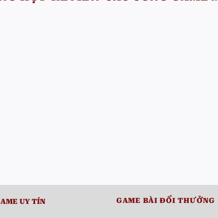
GAME BÀI ĐỔI THƯỞNG
AME UY TÍN