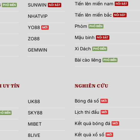
Tiến lên miền nam
B
SUNWIN
Tiến lên miền bắc
NHATVIP
Phỏm
YO88
Mậu binh
ZO88
Xì Dách
GEMWIN
Bài cào liêng
I UY TÍN
NGHIÊN CỨU
Bóng đá số
UK88
Lịch thi đấu
SKY88
Kết quả bóng đá
MIBET
Kết quả xổ số
8LIVE