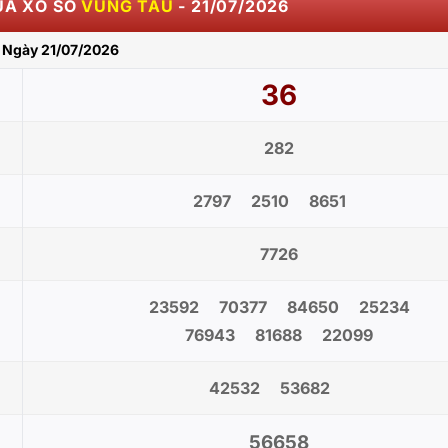
UẢ XỔ SỐ
VŨNG TÀU
-
21/07/2026
-
Ngày
21/07/2026
36
282
2797
2510
8651
7726
23592
70377
84650
25234
76943
81688
22099
42532
53682
56658