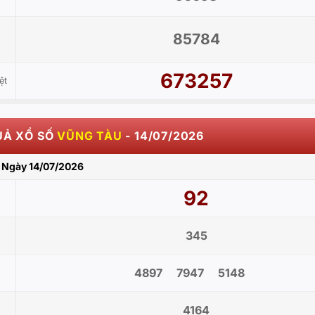
85784
673257
ệt
UẢ XỔ SỐ
VŨNG TÀU
-
14/07/2026
-
Ngày
14/07/2026
92
345
4897
7947
5148
4164