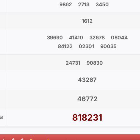
9862
2713
3450
1612
39690
41410
32678
08044
84122
02301
90035
24731
90830
43267
46772
818231
ệt