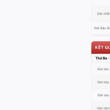
Giải nhất
Giải Đặc Bi
KẾT Q
Thứ Ba
Giải tám
Giải bảy
Giải sáu
Giải năm