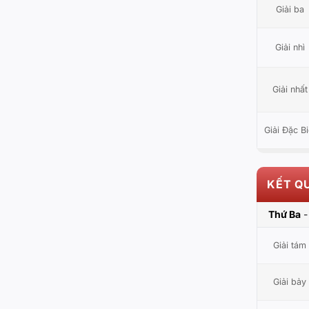
Giải ba
Giải nhì
Giải nhất
Giải Đặc Bi
KẾT Q
Thứ Ba
Giải tám
Giải bảy