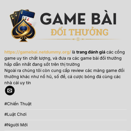
https://gamebai.netdummy.org/
là
trang đánh giá
các cổng
game uy tín chất lượng, và đưa ra các game bài đổi thưởng
hấp dẫn nhất đang sốt trên thị trường
Ngoài ra chúng tôi còn cung cấp review các mảng game đổi
thưởng khác như nổ hũ, số đề, cá cược bóng đá cùng các
nhà cái uy tín
#Chiến Thuật
#Luật Chơi
#Người Mới