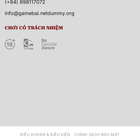
(+84) 898117072
info@gamebai.netdummy.org
CHƠI CÓ TRÁCH NHIỆM
ĐIỀU KHOẢN & ĐIỀU KIỆN
CHÍNH SÁCH BẢO MẬT