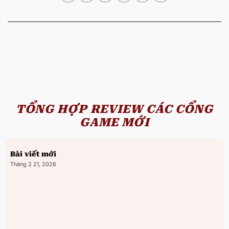
TỔNG HỢP REVIEW CÁC CỔNG
GAME MỚI
Bài viết mới
Tháng 2 21, 2026