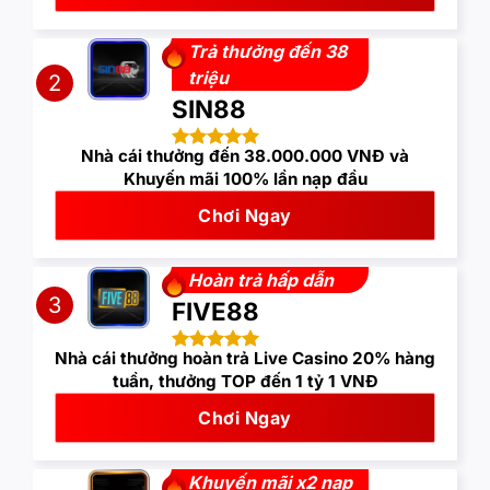
Trả thưởng đến 38
triệu
2
SIN88
Nhà cái thưởng đến 38.000.000 VNĐ và
Khuyến mãi 100% lần nạp đầu
Chơi Ngay
Hoàn trả hấp dẫn
3
FIVE88
Nhà cái thưởng hoàn trả Live Casino 20% hàng
tuần, thưởng TOP đến 1 tỷ 1 VNĐ
Chơi Ngay
Khuyến mãi x2 nạp