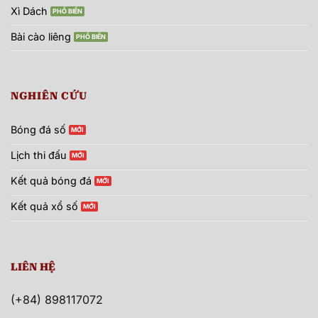
Xì Dách
Bài cào liêng
NGHIÊN CỨU
Bóng đá số
Lịch thi đấu
Kết quả bóng đá
Kết quả xổ số
LIÊN HỆ
(+84) 898117072