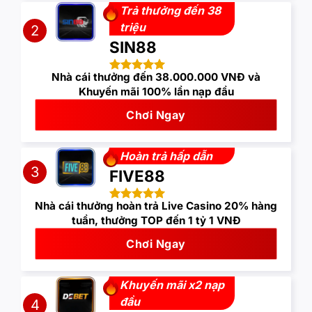
Trả thưởng đến 38
triệu
2
SIN88
Nhà cái thưởng đến 38.000.000 VNĐ và
Khuyến mãi 100% lần nạp đầu
Chơi Ngay
Hoàn trả hấp dẫn
3
FIVE88
Nhà cái thưởng hoàn trả Live Casino 20% hàng
tuần, thưởng TOP đến 1 tỷ 1 VNĐ
Chơi Ngay
Khuyến mãi x2 nạp
đầu
4