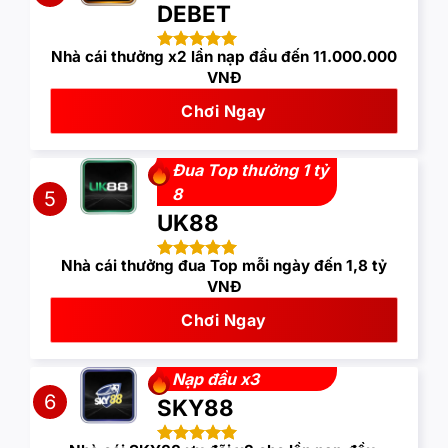
DEBET
Nhà cái thưởng x2 lần nạp đầu đến 11.000.000
VNĐ
Chơi Ngay
Đua Top thưởng 1 tỷ
8
5
UK88
Nhà cái thưởng đua Top mỗi ngày đến 1,8 tỷ
VNĐ
Chơi Ngay
Nạp đầu x3
6
SKY88