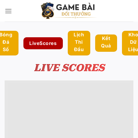
Bỏ
qua
nội
dung
Bóng
Lịch
Kh
Kết
Đá
Thi
Dữ
LiveScores
Quả
Số
Đấu
Liệ
LIVE SCORES