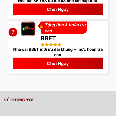
Nhà cái SKY88 ưu đãi x3 cho lần nạp đầu
Chơi Ngay
Tặng tiền & hoàn trả
cao
7
BBET
Nhà cái BBET mới ưu đãi khủng + mức hoàn trả
cao
Chơi Ngay
VỀ CHÚNG TÔI