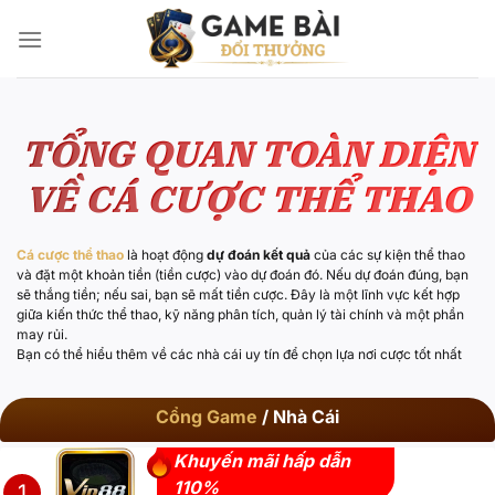
Bỏ
qua
nội
dung
TỔNG QUAN TOÀN DIỆN
VỀ CÁ CƯỢC THỂ THAO
Cá cược thể thao
là hoạt động
dự đoán kết quả
của các sự kiện thể thao
và đặt một khoản tiền (tiền cược) vào dự đoán đó. Nếu dự đoán đúng, bạn
sẽ thắng tiền; nếu sai, bạn sẽ mất tiền cược. Đây là một lĩnh vực kết hợp
giữa kiến thức thể thao, kỹ năng phân tích, quản lý tài chính và một phần
may rủi.
Bạn có thể hiểu thêm về các nhà cái uy tín để chọn lựa nơi cược tốt nhất
Cổng Game
/ Nhà Cái
Khuyến mãi hấp dẫn
110%
1