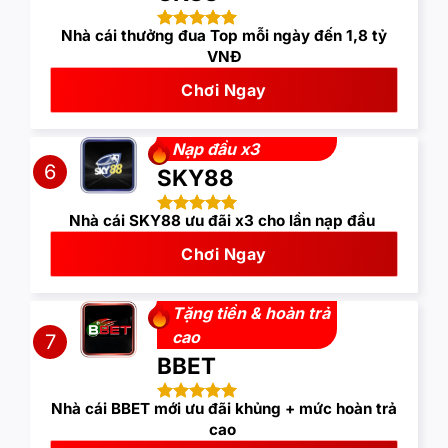
Nhà cái thưởng đua Top mỗi ngày đến 1,8 tỷ
VNĐ
Chơi Ngay
Nạp đầu x3
6
SKY88
Nhà cái SKY88 ưu đãi x3 cho lần nạp đầu
Chơi Ngay
Tặng tiền & hoàn trả
cao
7
BBET
Nhà cái BBET mới ưu đãi khủng + mức hoàn trả
cao