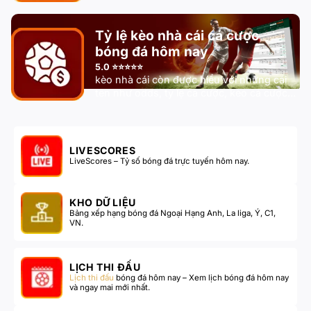
Tỷ lệ kèo nhà cái cá cược
bóng đá hôm nay
5.0 ⭐⭐⭐⭐⭐
kèo nhà cái còn được hiểu với những cái
tên như odds, tỷ lệ cá cược, kèo cá cược…
LIVESCORES
LiveScores – Tỷ số bóng đá trực tuyến hôm nay.
KHO DỮ LIỆU
Bảng xếp hạng bóng đá Ngoại Hạng Anh, La liga, Ý, C1,
VN.
LỊCH THI ĐẤU
Lịch thi đấu
bóng đá hôm nay – Xem lịch bóng đá hôm nay
và ngay mai mới nhất.