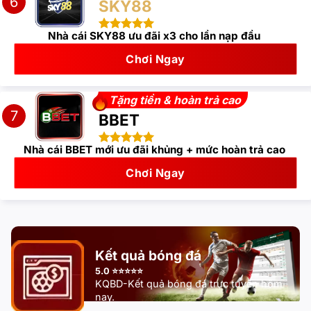
6
SKY88
Nhà cái SKY88 ưu đãi x3 cho lần nạp đầu
Chơi Ngay
Tặng tiền & hoàn trả cao
7
BBET
Nhà cái BBET mới ưu đãi khủng + mức hoàn trả cao
Chơi Ngay
Kết quả bóng đá
5.0 ⭐⭐⭐⭐⭐
KQBD-Kết quả bóng đá trực tuyến hôm
nay.