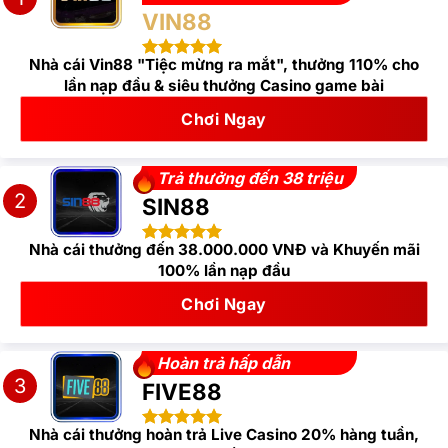
VIN88
Nhà cái Vin88 "Tiệc mừng ra mắt", thưởng 110% cho
lần nạp đầu & siêu thưởng Casino game bài
Chơi Ngay
Trả thưởng đến 38 triệu
2
SIN88
Nhà cái thưởng đến 38.000.000 VNĐ và Khuyến mãi
100% lần nạp đầu
Chơi Ngay
Hoàn trả hấp dẫn
3
FIVE88
Nhà cái thưởng hoàn trả Live Casino 20% hàng tuần,