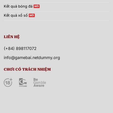
Kết quả bóng đá
Kết quả xổ số
LIÊN HỆ
(+84) 898117072
info@gamebai.netdummy.org
CHƠI CÓ TRÁCH NHIỆM